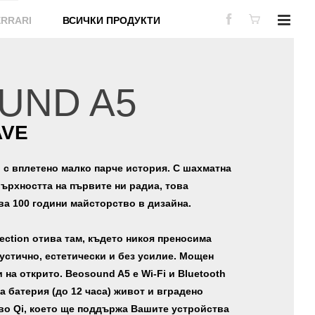
ERRARI
ВСИЧКИ ПРОДУКТИ
UND A5
AVE
 с вплетено малко парче история. С шахматна
ърхността на първите ни радиа, това
ва 100 години майсторство в дизайна.
lection отива там, където никоя преносима
кустично, eстетически и без усилие. Мощен
 на открито. Beosound A5 е Wi-Fi и Bluetooth
 батерия (до 12 часа) живот и вградено
во Qi, което ще поддържа Вашите устройства