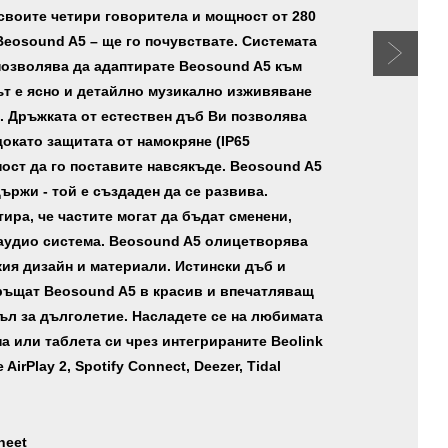
своите четири говоритела и мощност от 280
 Beosound A5 – ще го почувствате. Системата
позволява да адаптирате Beosound A5 към
ът е ясно и детайлно музикално изживяване
. Дръжката от естествен дъб Ви позволява
докато защитата от намокряне (IP65
ост да го поставите навсякъде. Beosound A5
ържи - той е създаден да се развива.
ира, че частите могат да бъдат сменени,
 аудио система. Beosound A5 олицетворява
ия дизайн и материали. Истински дъб и
ъщат Beosound A5 в красив и впечатляващ
ъл за дълголетие. Насладете се на любимата
а или таблета си чрез интегрираните Beolink
AirPlay 2, Spotify Connect, Deezer, Tidal
heet