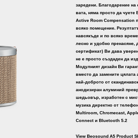
заредени. Благодарение на 
вата, няма просто да чуете
Active Room Compensation 
всяко помещение. Резултат
навсякъде и по всяко време
лесно и удобно пренасяне, 
сертификат) Ви дава уверен
не е просто създаден да изд
Модулният дизайн Ви гарант
вместо да замените цялата
най-доброто от скандинавск
анодизиран алуминий превр
шедьовър, изработен с мис
музика директно от телефон
Multiroom, Chromecast, Apple 
Connect и Bluetooth 5.2
View Beosound A5 Product S