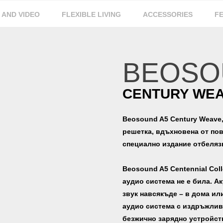
 AND VIDEO
FLEXIBLE LIVING
ACCESSORIES
F
BEOSO
CENTURY WE
Beosound A5 Century Weave,
решетка, вдъхновена от пов
специално издание отбеляз
Beosound A5 Centennial Col
аудио система не е била. А
звук навсякъде – в дома или
аудио система с издръжлива
безжично зарядно устройст