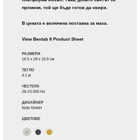
променя, той ще бъде готов да свири.
В цената е включена поставка за маса.
View Beolab 8 Product Sheet
РАЗМЕРИ
16.5 x 29 x 18.9 см
ТЕГЛО
4.1 кг
ЧЕСТОТА
28-23.000 Hz
ДИЗАЙНЕР
Noto GmbH
ЦВЕТОВЕ
бул. Черни Връх № 53, София 1407, +359 2 807 37 57,
SOFIA@BEOSTORES.COM
Правила и условия
|