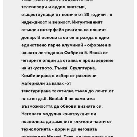
телевизори и аудио системи,
съществуващи от повече от 30 години - с
надеждност и верност. Интуитивният
стъклен интерфейс реагира на вашият
допир. В основата си се вгражда в едно
единствено парче алуминий - оформен в
нашата легендарна Фабрика 5. Всяка от
четирите опции за стойка е произведение
на изкуството. Тънка. Скулптурна.
Комбинирана с избор от различни
материали за капак -oт
текстурирана текстилна тъкан до ленти от
плътен дъб. Beolab 8 не само има
възможността да обнови визията си.
Неговата модулна конструкция ви
позволява да замените ключови части от
технологията - дори и до неговата
платформа Mozart. Така, докато светът се