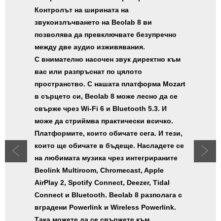
Контролът на ширината на
звукоизлъчването на Beolab 8 ви
позволява да превключвате безупречно
между две аудио изживявания.
С внимателно насочен звук директно към
вас или разпръснат по цялото
пространство. С нашата платформа Mozart
в сърцето си, Beolab 8 може лесно да се
свърже чрез Wi-Fi 6 и Bluetooth 5.3. И
може да стриймва практически всичко.
Платформите, които обичате сега. И тези,
които ще обичате в бъдеще. Насладете се
на любимата музика чрез интегрираните
Beolink Multiroom, Chromecast, Apple
AirPlay 2, Spotify Connect, Deezer, Tidal
Connect и Bluetooth. Beolab 8 разполага с
вградени Powerlink и Wireless Powerlink.
Така можете да се свържете към