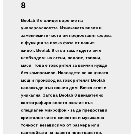
8
Beolab 8 е олицетворение на
универсалността. Изисканата визия и
заменяемите части ви предоставят форма
и функция за всяка фаза от вашия
живот. Beolab 8 стои там, където ви е
необходим: на стени, подове, тавани,
маси. Това е говорител за всички нужди,
без компромиси. Насладете се на цялата
мощ и произход на говорителят Beolab
навсякъде във вашия дом. Всяка стая е
уникална. Затова Beolab 8 внимателно
картографира своето околие със
специален микрофон - за да предостави
кристално чисто качество и музикална
точност, независимо от размера или
настройката на вашето пространство.