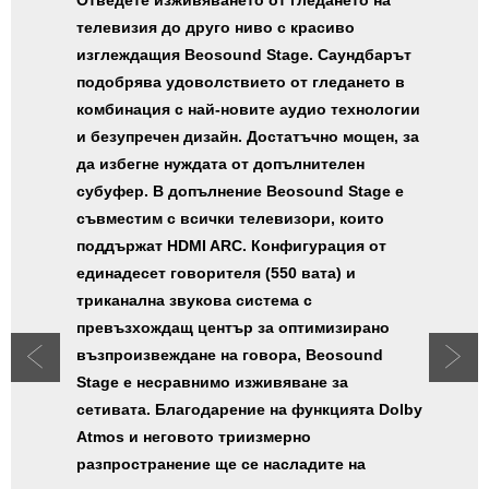
Отведете изживяването от гледането на
телевизия до друго ниво с красиво
изглеждащия Beosound Stage. Саундбарът
подобрява удоволствието от гледането в
комбинация с най-новите аудио технологии
и безупречен дизайн. Достатъчно мощен, за
да избегне нуждата от допълнителен
субуфер. В допълнение Beosound Stage е
съвместим с всички телевизори, които
поддържат HDMI ARC. Конфигурация от
единадесет говорителя (550 вата) и
триканална звукова система с
превъзхождащ център за оптимизирано
възпроизвеждане на говора, Beosound
Stage е несравнимо изживяване за
сетивата. Благодарение на функцията Dolby
Atmos и неговото триизмерно
разпространение ще се насладите на